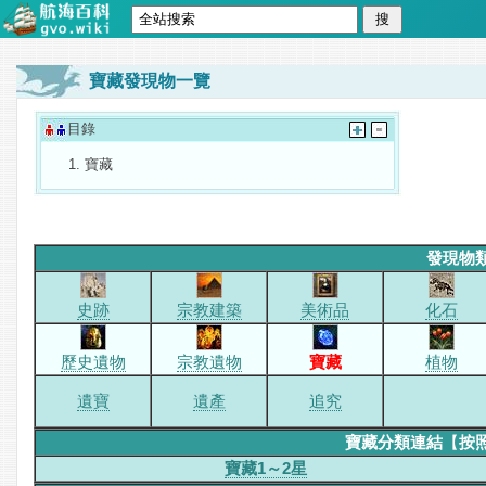
寶藏發現物一覽
目錄
寶藏
發現物
史跡
宗教建築
美術品
化石
歷史遺物
宗教遺物
寶藏
植物
遺寶
遺產
追究
寶藏分類連結
【
按
寶藏1～2星