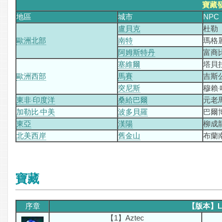
寶藏
地區
城市
NPC
盧貝克
杜勒
歐洲北部
南特
瑪格
阿姆斯特丹
富商
塞維爾
塔貝
歐洲西部
馬賽
吉斯
突尼斯
穆賴‧
東非‧印度洋
桑給巴爾
元老
加勒比‧中美
波多貝羅
巴爾
東亞
漢陽
柳成
北美西岸
舊金山
布蘭
寶藏
序章
【版本】La
【1】Aztec