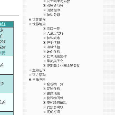
波士頓學術協會
國家通商許可
回憶相簿
特殊分類
世界情報
備註
世界地圖
港口一覽
灰
入港證取得
白
特殊城市
淺紫
陸地情報
深紫
海域情報
敕命任務
回憶
世界地圖製作
季節與天空
茶
伊斯蘭文化圈＆變裝度
主線任務
官方活動
冒險專區
茶
發現物一覽
冒險任務
書庫地圖
發現物回報
黑茶
學術論戰解說
釣魚發現物
沉船打撈