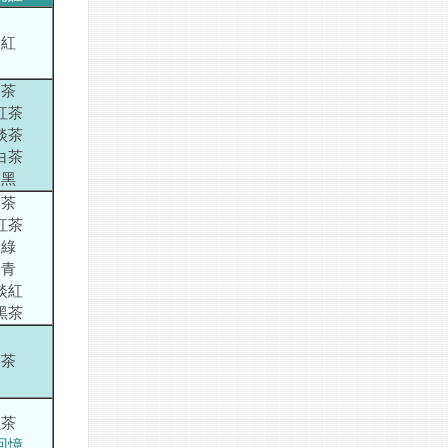
紅
茶
紅茶
淡茶
白茶
黑
茶
紅茶
綠
青
淡紅
黑茶
茶
茶
回憶