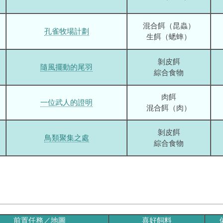
混合餌（昆蟲）
孔雀牧場計劃
生餌（蟋蟀）
剝皮餌
隨風擺動的尾羽
綜合食物
肉餌
一位武人的證明
混合餌（肉）
剝皮餌
鳥類聚集之處
綜合食物
前置任務／地圖
喜好飼料