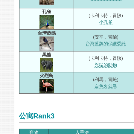
孔雀
(卡利卡特，冒險)
小孔雀
台灣藍鵲
(安平，冒險)
台灣藍鵲的保護委託
黑熊
(卡利卡特，冒險)
兇猛的動物
火烈鳥
(利馬，冒險)
白色火烈鳥
公寓Rank3
寵物
入手法