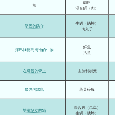
肉餌
無
混合餌（肉）
生餌（蟋蟀）
堅固的防守
肉丸子
鮮魚
澤巴爾德島周邊的生物
活魚
在母親的背上
由加利樹葉
最強的鼴鼠
蔬菜碎塊
混合餌（昆蟲）
雙腳站立的貓
生餌（蟋蟀）