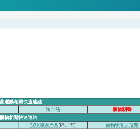
蒙運動相關快速連結
會
淘金熱
寵物馴養
寵物相關快速連結
寵物搜索周圍
(陸、海)
寵物馴養／技能