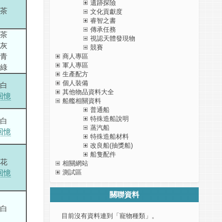
遺跡探險
茶
文化貢獻度
睿智之書
傳承任務
茶
視認天體發現物
灰
競賽
青
商人專區
軍人專區
綠
生產配方
個人裝備
白
其他物品資料大全
回憶
船艦相關資料
普通船
特殊造船說明
白
蒸汽船
回憶
特殊造船材料
改良船(抽獎船)
船隻配件
花
相關網站
回憶
測試區
關聯資料
白
目前沒有資料連到「寵物種類」。