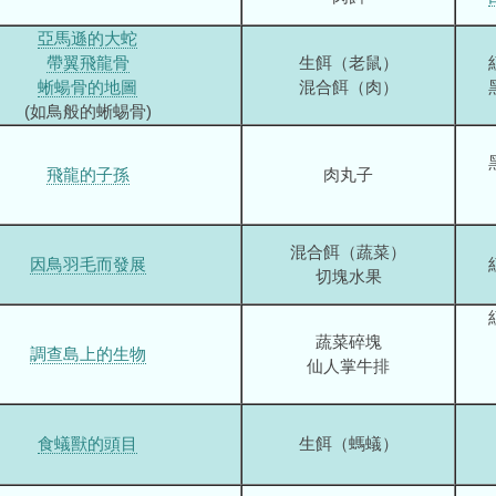
亞馬遜的大蛇
帶翼飛龍骨
生餌（老鼠）
蜥蝪骨的地圖
混合餌（肉）
(如鳥般的蜥蜴骨)
飛龍的子孫
肉丸子
混合餌（蔬菜）
因鳥羽毛而發展
切塊水果
蔬菜碎塊
調查島上的生物
仙人掌牛排
食蟻獸的頭目
生餌（螞蟻）