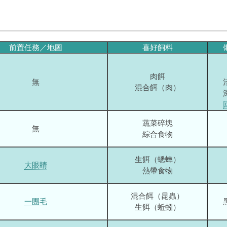
前置任務／地圖
喜好飼料
肉餌
無
混合餌（肉）
蔬菜碎塊
無
綜合食物
生餌（蟋蟀）
大眼睛
熱帶食物
混合餌（昆蟲）
一團毛
生餌（蚯蚓）