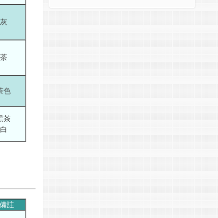
灰
茶
茶色
黑茶
白
備註