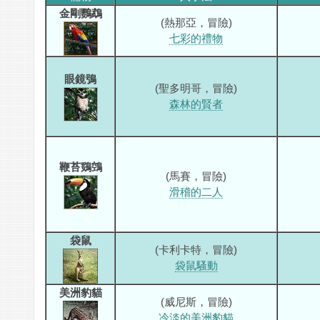
金剛鸚鵡
(熱那亞，冒險)
七彩的禮物
眼鏡鴞
(聖多明哥，冒險)
森林的賢者
鞭苔鵎鵼
(馬賽，冒險)
滑稽的二人
袋鼠
(卡利卡特，冒險)
袋鼠騷動
美洲豹貓
(威尼斯，冒險)
冷淡的美洲豹貓