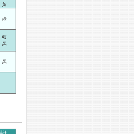
黃
綠
藍
黑
黑
備註