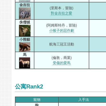
金吉拉
(里斯本，冒險)
對金吉拉之愛
侏儒狨
(阿姆斯特丹，冒險)
小猴子的惡作劇
小熊貓
航海三冠王活動
馬
(倫敦，商業)
受傷的愛馬
公寓Rank2
寵物
入手法
狗