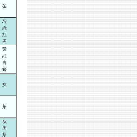
茶
灰
綠
紅
黑
黃
紅
青
綠
灰
茶
灰
黑
茶