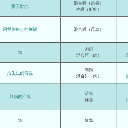
混合餌（昆蟲）
驚天動地
生餌（蚯蚓）
用雙腳疾走的蜥蜴
混合餌（昆蟲）
肉餌
無
混合餌（肉）
肉餌
活生生的傳說
混合餌（肉）
活魚
與貓的回憶
鮮魚
無
鮮魚