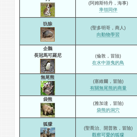
(阿姆斯特丹，海事)
率領同伴
犰狳
(聖多明哥，商人)
向動物學習
企鵝
長冠馬可羅尼
(倫敦，冒險)
在水中游曳的鳥
無尾熊
(塞維爾，冒險)
有關無尾熊的商量
袋熊
(雅加達，冒險)
袋熊的洞穴
狐獴
(聖喬治、開普敦，冒險)
觀察可愛的狐獴