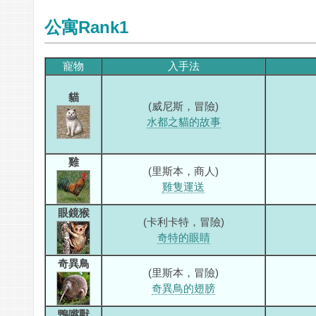
公寓Rank1
寵物
入手法
貓
(威尼斯，冒險)
水都之貓的故事
雞
(里斯本，商人)
雞隻運送
眼鏡猴
(卡利卡特，冒險)
奇特的眼睛
奇異鳥
(里斯本，冒險)
奇異鳥的翅膀
鴨嘴獸