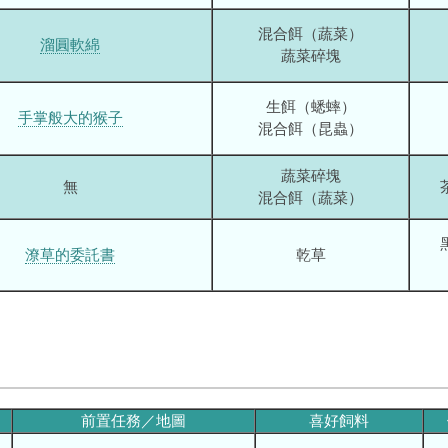
混合餌（蔬菜）
溜圓軟綿
蔬菜碎塊
生餌（蟋蟀）
手掌般大的猴子
混合餌（昆蟲）
蔬菜碎塊
無
混合餌（蔬菜）
潦草的委託書
乾草
前置任務／地圖
喜好飼料