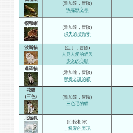
(雅加達，冒險)
鴨嘴獸之毒
摺頸蜥
(雅加達，冒險)
消失的摺頸蜥
波斯貓
(亞丁，冒險)
人見人愛的貓與
少女的心願
暹羅貓
(雅加達，冒險)
親愛之證的貓
花貓
(三色)
(雅加達，冒險)
三色毛的貓
北極狐
(回憶相簿)
一種愛的表現