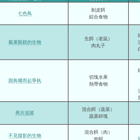
剝皮餌
七色鳥
綜合食物
生餌（老鼠）
戴著眼鏡的生物
肉丸子
切塊水果
因鳥嘴而起爭執
熱帶食物
混合餌（蔬菜）
再次追蹤
蔬菜碎塊
混合餌（肉）
不見蹤影的生物
肉餌