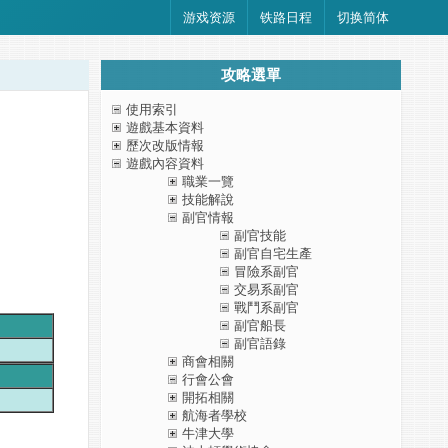
游戏资源
铁路日程
切换简体
攻略選單
使用索引
遊戲基本資料
歷次改版情報
遊戲內容資料
職業一覽
技能解說
副官情報
副官技能
副官自宅生產
冒險系副官
交易系副官
戰鬥系副官
副官船長
副官語錄
商會相關
行會公會
開拓相關
航海者學校
牛津大學