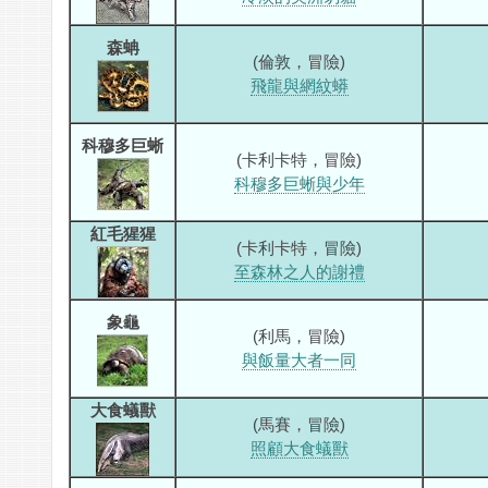
森蚺
(倫敦，冒險)
飛龍與網紋蟒
科穆多巨蜥
(卡利卡特，冒險)
科穆多巨蜥與少年
紅毛猩猩
(卡利卡特，冒險)
至森林之人的謝禮
象龜
(利馬，冒險)
與飯量大者一同
大食蟻獸
(馬賽，冒險)
照顧大食蟻獸