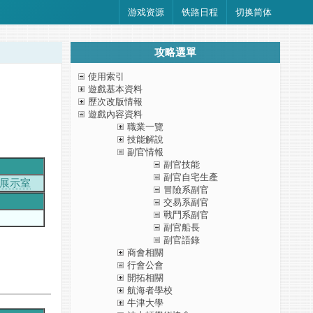
游戏资源
铁路日程
切换简体
攻略選單
使用索引
遊戲基本資料
歷次改版情報
遊戲內容資料
職業一覽
技能解說
副官情報
副官技能
副官自宅生產
展示室
冒險系副官
交易系副官
戰鬥系副官
副官船長
副官語錄
商會相關
行會公會
開拓相關
航海者學校
牛津大學