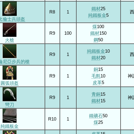
鐵材
25
R8
1
純鐵板金
5
比倫士兵頭盔
煤
100
R9
100
鐵材
150
鋼
50
火槍
純鐵板金
10
R9
1
鐵材
20
倫尼亞步兵的槍
銅
15
R9
1
毛氈
10
神
皮革
5
圓弧頭盔
青銅
15
R9
1
神
鐵材
15
彎刀
鐵礦石
50
R10
1
煤
25
純鐵板金
皮革
15