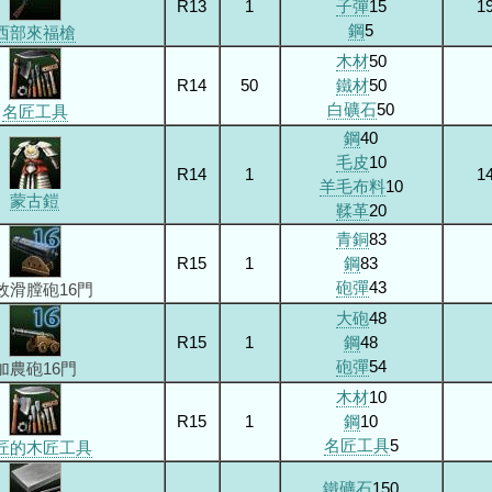
R13
1
子彈
15
1
鋼
5
西部來福槍
木材
50
R14
50
鐵材
50
白礦石
50
名匠工具
鋼
40
毛皮
10
R14
1
1
羊毛布料
10
蒙古鎧
鞣革
20
青銅
83
R15
1
鋼
83
砲彈
43
效滑膛砲16門
大砲
48
R15
1
鋼
48
砲彈
54
加農砲16門
木材
10
R15
1
鋼
10
名匠工具
5
匠的木匠工具
鐵礦石
150