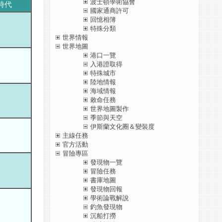
波士頓學術協會
時代
國家通商許可
回憶相簿
特殊分類
世界情報
世界地圖
港口一覽
入港證取得
特殊城市
陸地情報
海域情報
敕命任務
世界地圖製作
季節與天空
伊斯蘭文化圈＆變裝度
主線任務
官方活動
冒險專區
發現物一覽
冒險任務
書庫地圖
發現物回報
學術論戰解說
釣魚發現物
沉船打撈