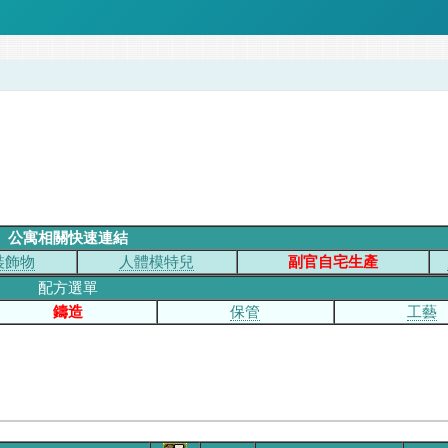
公寓相關快速連結
裝飾物
人體模特兒
副官自宅生產
配方選單
鑄造
保管
工藝