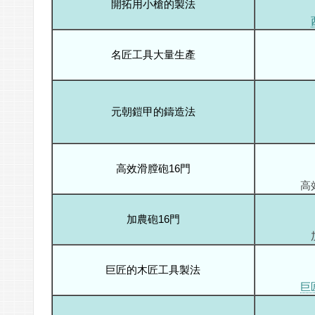
開拓用小槍的製法
名匠工具大量生產
元朝鎧甲的鑄造法
高效滑膛砲16門
高
加農砲16門
巨匠的木匠工具製法
巨