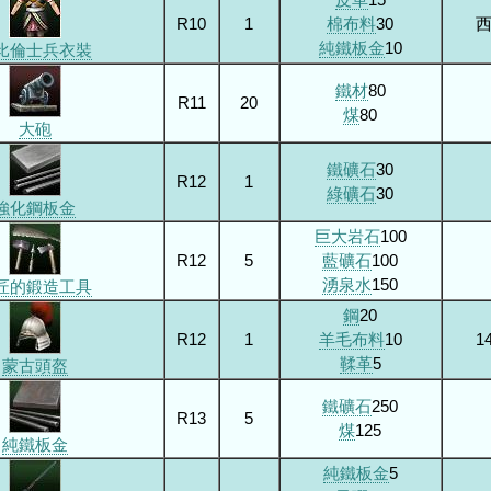
R10
1
棉布料
30
純鐵板金
10
比倫士兵衣裝
鐵材
80
R11
20
煤
80
大砲
鐵礦石
30
R12
1
綠礦石
30
強化鋼板金
巨大岩石
100
R12
5
藍礦石
100
湧泉水
150
匠的鍛造工具
鋼
20
R12
1
羊毛布料
10
1
鞣革
5
蒙古頭盔
鐵礦石
250
R13
5
煤
125
純鐵板金
純鐵板金
5