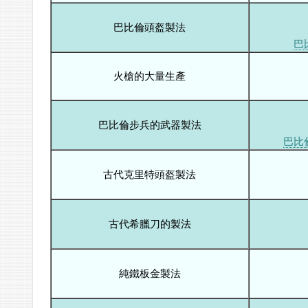
巴比倫頭盔製法
巴
火槍的大量生產
巴比倫步兵的武器製法
巴比
古代克里特頭盔製法
古代希臘刀的製法
純鐵板金製法