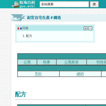
副官自宅生產＃鑄造
目錄
配方
公寓
執事
公寓家俱
特殊
烹飪
縫紉
配方