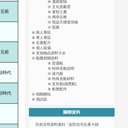
遺跡探險
文化貢獻度
西元前
睿智之書
傳承任務
視認天體發現物
競賽
商人專區
軍人專區
生產配方
個人裝備
西元前
其他物品資料大全
船艦相關資料
普通船
特殊造船說明
話時代
蒸汽船
特殊造船材料
改良船(抽獎船)
船隻配件
話時代
相關網站
測試區
關聯資料
目前沒有資料連到「副官自宅生產＃鑄