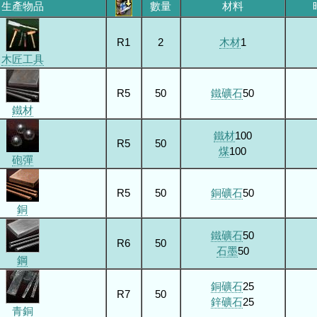
生產物品
數量
材料
R1
2
木材
1
木匠工具
R5
50
鐵礦石
50
鐵材
鐵材
100
R5
50
煤
100
砲彈
R5
50
銅礦石
50
銅
鐵礦石
50
R6
50
石墨
50
鋼
銅礦石
25
R7
50
鋅礦石
25
青銅