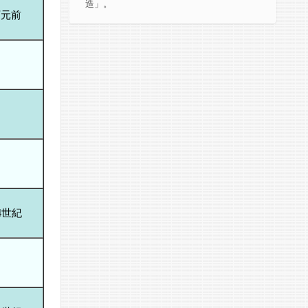
造」。
西元前
4世紀