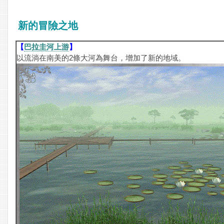
新的冒險之地
【
巴拉圭河上游
】
以流淌在南美的2條大河為舞台，增加了新的地域。