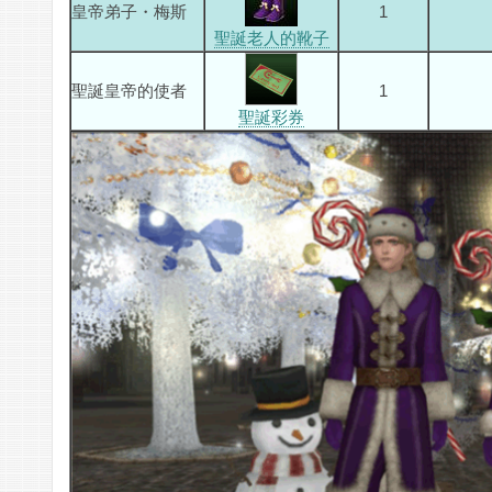
皇帝弟子・梅斯
1
聖誕老人的靴子
聖誕皇帝的使者
1
聖誕彩券