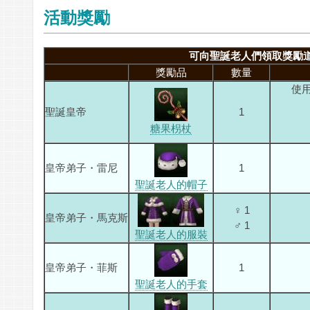
活動獎勵
可向聖誕老人們領取獎勵
獎勵品
數量
使
聖誕皇帝
1
糖果枴杖
皇帝弟子・雷尼
1
聖誕老人的帽子
♀ 1
皇帝弟子・馬克斯
♂ 1
聖誕老人的服裝
皇帝弟子・菲斯
1
聖誕老人的手套