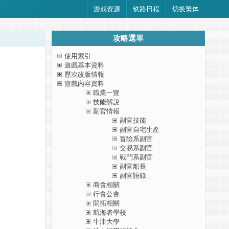
游戏资源
铁路日程
切换繁体
攻略選單
使用索引
遊戲基本資料
歷次改版情報
遊戲內容資料
職業一覽
技能解說
副官情報
副官技能
副官自宅生產
冒險系副官
交易系副官
戰鬥系副官
副官船長
副官語錄
商會相關
行會公會
開拓相關
航海者學校
牛津大學