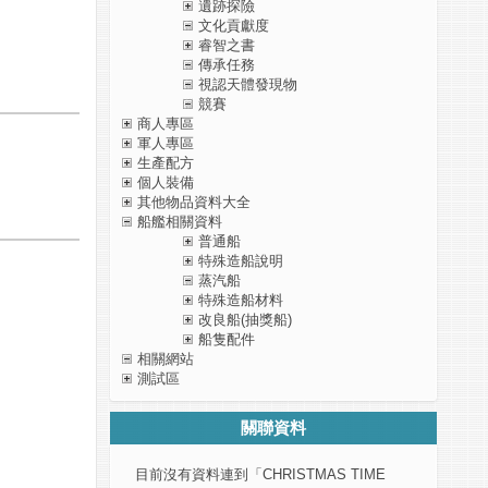
遺跡探險
文化貢獻度
睿智之書
傳承任務
視認天體發現物
競賽
商人專區
軍人專區
生產配方
個人裝備
其他物品資料大全
船艦相關資料
普通船
特殊造船說明
蒸汽船
特殊造船材料
改良船(抽獎船)
船隻配件
相關網站
測試區
關聯資料
目前沒有資料連到「CHRISTMAS TIME