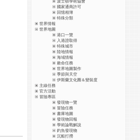
波士頓學術協會
國家通商許可
回憶相簿
特殊分類
世界情報
世界地圖
港口一覽
入港證取得
特殊城市
陸地情報
海域情報
敕命任務
世界地圖製作
季節與天空
伊斯蘭文化圈＆變裝度
主線任務
官方活動
冒險專區
發現物一覽
冒險任務
書庫地圖
發現物回報
學術論戰解說
釣魚發現物
沉船打撈