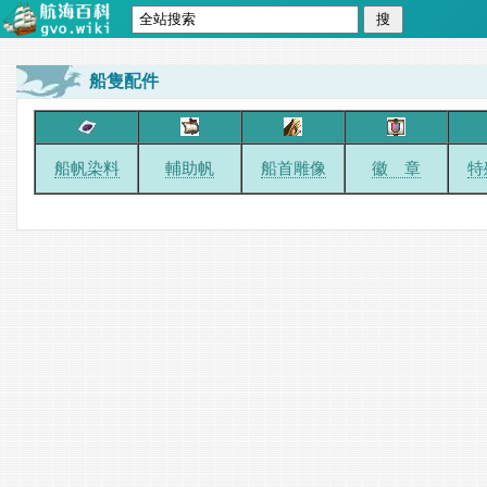
船隻配件
船帆染料
輔助帆
船首雕像
徽 章
特