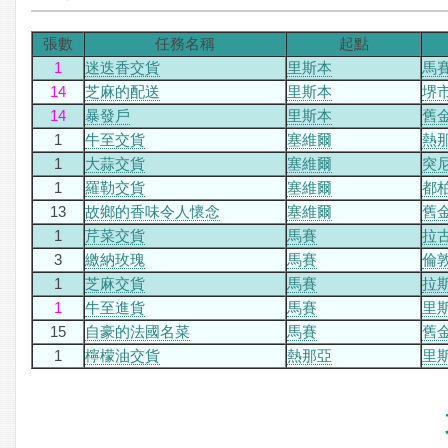
張數
任務名稱
起點
1
迷迭香交貨
里斯本
馬
14
芝麻的配送
里斯本
堺
14
暴發戶
里斯本
舊
1
牛至交貨
塞維爾
熱
1
大蒜交貨
塞維爾
突
1
羅勒交貨
塞維爾
都
13
故鄉的香味令人懷念
塞維爾
舊
1
芹菜交貨
馬賽
拉
3
繳納玫瑰
馬賽
倫
1
芝麻交貨
馬賽
拉
1
牛至進貨
馬賽
里
15
自豪的法國名菜
馬賽
舊
1
檸檬油交貨
熱那亞
里