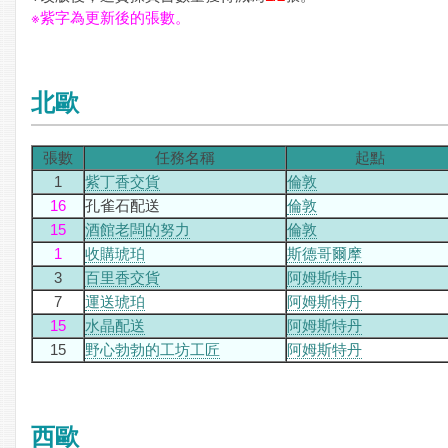
※紫字為更新後的張數。
北歐
張數
任務名稱
起點
1
紫丁香交貨
倫敦
16
孔雀石配送
倫敦
15
酒館老闆的努力
倫敦
1
收購琥珀
斯德哥爾摩
3
百里香交貨
阿姆斯特丹
7
運送琥珀
阿姆斯特丹
15
水晶配送
阿姆斯特丹
15
野心勃勃的工坊工匠
阿姆斯特丹
西歐