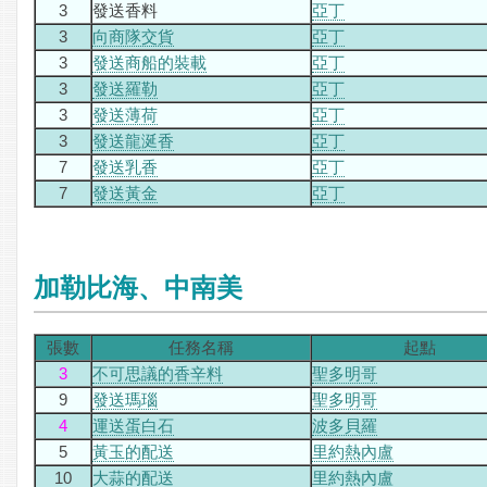
3
發送香料
亞丁
3
向商隊交貨
亞丁
3
發送商船的裝載
亞丁
3
發送羅勒
亞丁
3
發送薄荷
亞丁
3
發送龍涎香
亞丁
7
發送乳香
亞丁
7
發送黃金
亞丁
加勒比海、中南美
張數
任務名稱
起點
3
不可思議的香辛料
聖多明哥
9
發送瑪瑙
聖多明哥
4
運送蛋白石
波多貝羅
5
黃玉的配送
里約熱內盧
10
大蒜的配送
里約熱內盧