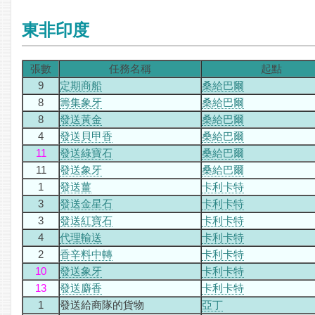
東非印度
張數
任務名稱
起點
9
定期商船
桑給巴爾
8
籌集象牙
桑給巴爾
8
發送黃金
桑給巴爾
4
發送貝甲香
桑給巴爾
11
發送綠寶石
桑給巴爾
11
發送象牙
桑給巴爾
1
發送薑
卡利卡特
3
發送金星石
卡利卡特
3
發送紅寶石
卡利卡特
4
代理輸送
卡利卡特
2
香辛料中轉
卡利卡特
10
發送象牙
卡利卡特
13
發送麝香
卡利卡特
1
發送給商隊的貨物
亞丁