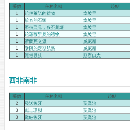
張數
任務名稱
起點
1
給伊萊諾的禮物
拿坡里
1
珍奇的石頭
拿坡里
1
堅持己見，各不相讓
拿坡里
1
給羅薩里奧的禮物
拿坡里
1
荷蘭芹交貨
威尼斯
1
受阻的定期航路
威尼斯
1
籌備月桂
亞歷山大
西非南非
張數
任務名稱
起點
2
發送象牙
聖喬治
3
獻上珊瑚
聖喬治
3
繳納象牙
聖喬治