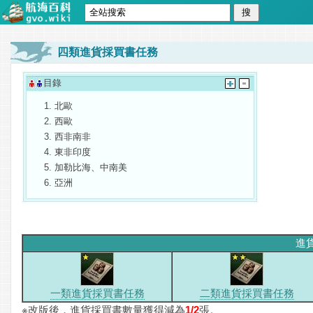
四類進貨採買書任務
目錄
北歐
西歐
西非南非
東非印度
加勒比海、中南美
亞洲
進
一類進貨採買書任務
二類進貨採買書任務
※改版後，進貨採買書數量獲得減為
1/2
張。