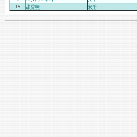
15
甜香味
安平