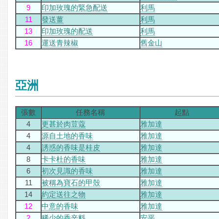
9
印加玫瑰的緊急配送
利馬
11
發送薑
利馬
13
印加玫瑰的配送
利馬
16
運送青辣椒
舊金山
亞洲
張數
任務名稱
起點
4
更甚於肉荳蔻
雅加達
4
源自土地的香味
雅加達
4
誘惑的香味是桂皮
雅加達
8
卡卡杜的香味
雅加達
6
初次見識的香味
雅加達
11
被稱為寶石的甲殼
雅加達
14
約定送往之物
雅加達
12
中意的香味
雅加達
2
稀少的香辛料
安平